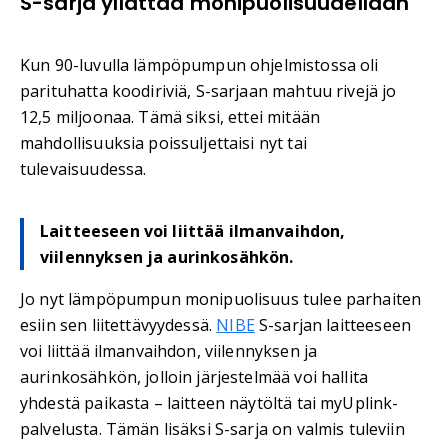
S-sarja yllättää monipuolisuudellaan
Kun 90-luvulla lämpöpumpun ohjelmistossa oli
parituhatta koodiriviä, S-sarjaan mahtuu rivejä jo
12,5 miljoonaa. Tämä siksi, ettei mitään
mahdollisuuksia poissuljettaisi nyt tai
tulevaisuudessa.
Laitteeseen voi liittää ilmanvaihdon,
viilennyksen ja aurinkosähkön.
Jo nyt lämpöpumpun monipuolisuus tulee parhaiten
esiin sen liitettävyydessä.
NIBE
S-sarjan laitteeseen
voi liittää ilmanvaihdon, viilennyksen ja
aurinkosähkön, jolloin järjestelmää voi hallita
yhdestä paikasta – laitteen näytöltä tai myUplink-
palvelusta. Tämän lisäksi S-sarja on valmis tuleviin