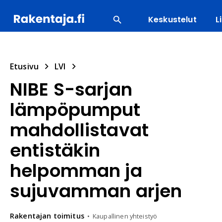
Keskustelut
L
SUOSITUIMMAT
ENERGIA
LVI
MATERIAALI
Etusivu
LVI
NIBE S-sarjan
lämpöpumput
mahdollistavat
entistäkin
helpomman ja
sujuvamman arjen
Rakentajan
toimitus
Kaupallinen yhteistyö