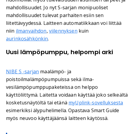
mahdollisuudet. Jo nyt S-sarjan monipuoliset
mahdollisuudet tulevat parhaiten esiin sen
liitettävyydessä. Laitteen automatiikkaan voi liittää
niin
ilmanvaihdon
,
viilennyksen
kuin
aurinkosähkönkin
.
Uusi lämpöpumppu, helpompi arki
NIBE S -sarjan
maalämpö- ja
poistoilmalämpöpumpuissa sekä ilma-
vesilämpöpumppupaketeissa on helppo
käyttöliittymä. Laitetta voidaan käyttää joko selkeältä
kosketusnäytöltä tai etänä
myUplink-sovelluksesta
esimerkiksi älypuhelimella. Opastava Smart Guide
myös neuvoo käyttäjäänsä laitteen käytössä.