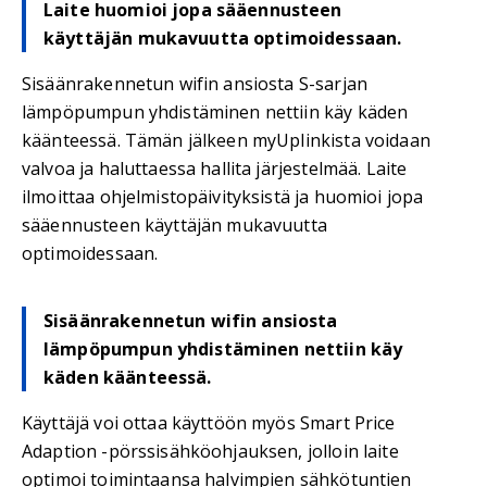
Laite huomioi jopa sääennusteen
käyttäjän mukavuutta optimoidessaan.
Sisäänrakennetun wifin ansiosta S-sarjan
lämpöpumpun yhdistäminen nettiin käy käden
käänteessä. Tämän jälkeen myUplinkista voidaan
valvoa ja haluttaessa hallita järjestelmää. Laite
ilmoittaa ohjelmistopäivityksistä ja huomioi jopa
sääennusteen käyttäjän mukavuutta
optimoidessaan.
Sisäänrakennetun wifin ansiosta
lämpöpumpun yhdistäminen nettiin käy
käden käänteessä.
Käyttäjä voi ottaa käyttöön myös Smart Price
Adaption -pörssisähköohjauksen, jolloin laite
optimoi toimintaansa halvimpien sähkötuntien