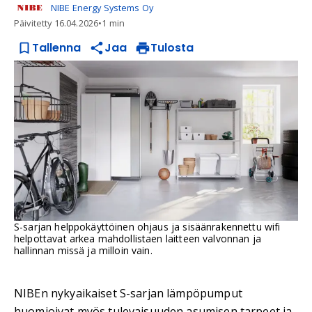
NIBE Energy Systems Oy
Päivitetty
16.04.2026
•
1 min
Tallenna
Jaa
Tulosta
S-sarjan helppokäyttöinen ohjaus ja sisäänrakennettu wifi
helpottavat arkea mahdollistaen laitteen valvonnan ja
hallinnan missä ja milloin vain.
NIBEn nykyaikaiset S-sarjan lämpöpumput
huomioivat myös tulevaisuuden asumisen tarpeet ja