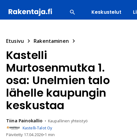
Keskustelut
L
SUOSITUIMMAT
ENERGIA
LVI
MATERIAALI
Etusivu
Rakentaminen
Kastelli
Murtosenmutka 1.
osa: Unelmien talo
lähelle kaupungin
keskustaa
Tiina
Painokallio
Kaupallinen yhteistyö
Kastelli-Talot Oy
Päivitetty
17.04.2026
•
1 min