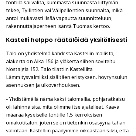
tontilla sai valita, kummasta suunnasta liittymän
tekee, Tyllintien vai Välipellontien suunnalta, mikä
antoi mukavasti lisää vapautta suunnitteluun,
rakennuttajaperheen isäntä Tuomas kertoo.
Kastelli helppo räätälöidä yksilöllisesti
Talo on yhdistelmä kahdesta Kastellin mallista,
alakerta on Aika 156 ja yläkerta siihen soviteltu
Nostalgia 152. Talo tilattiin Kastellilta
Lämmitysvalmiiksi sisältäen eristyksen, höyrynsulun
asennuksen ja ulkoverhouksen.
- Yhdistämällä nämä kaksi talomallia, pohjaratkaisu
oli lähinnä sitä, mitä olimme itse ajatelleet. Kaava
määrää kyseiselle tontille 1,5 kerroksisen
omakotitalon, joten se on tietenkin osasyynä tähän
valintaan. Kastelliin päädyimme oikeastaan siksi, että