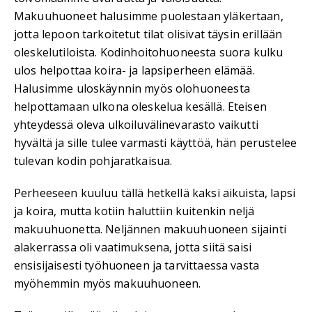
Makuuhuoneet halusimme puolestaan yläkertaan,
jotta lepoon tarkoitetut tilat olisivat täysin erillään
oleskelutiloista. Kodinhoitohuoneesta suora kulku
ulos helpottaa koira- ja lapsiperheen elämää.
Halusimme uloskäynnin myös olohuoneesta
helpottamaan ulkona oleskelua kesällä. Eteisen
yhteydessä oleva ulkoiluvälinevarasto vaikutti
hyvältä ja sille tulee varmasti käyttöä, hän perustelee
tulevan kodin pohjaratkaisua.
Perheeseen kuuluu tällä hetkellä kaksi aikuista, lapsi
ja koira, mutta kotiin haluttiin kuitenkin neljä
makuuhuonetta. Neljännen makuuhuoneen sijainti
alakerrassa oli vaatimuksena, jotta siitä saisi
ensisijaisesti työhuoneen ja tarvittaessa vasta
myöhemmin myös makuuhuoneen.