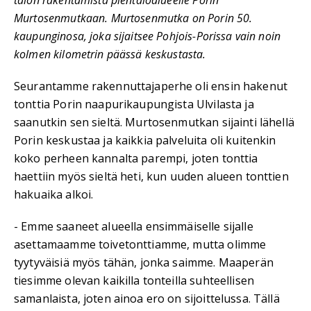
talon rakentamista pientaloalueelle Porin
Murtosenmutkaan. Murtosenmutka on Porin 50.
kaupunginosa, joka sijaitsee Pohjois-Porissa vain noin
kolmen kilometrin päässä keskustasta.
Seurantamme rakennuttajaperhe oli ensin hakenut
tonttia Porin naapurikaupungista Ulvilasta ja
saanutkin sen sieltä. Murtosenmutkan sijainti lähellä
Porin keskustaa ja kaikkia palveluita oli kuitenkin
koko perheen kannalta parempi, joten tonttia
haettiin myös sieltä heti, kun uuden alueen tonttien
hakuaika alkoi.
- Emme saaneet alueella ensimmäiselle sijalle
asettamaamme toivetonttiamme, mutta olimme
tyytyväisiä myös tähän, jonka saimme. Maaperän
tiesimme olevan kaikilla tonteilla suhteellisen
samanlaista, joten ainoa ero on sijoittelussa. Tällä