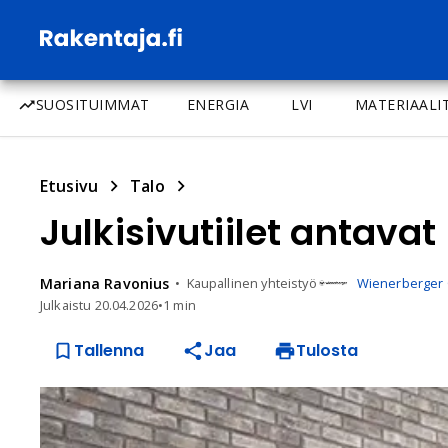
SUOSITUIMMAT
ENERGIA
LVI
MATERIAALI
Etusivu
Talo
Julkisivutiilet antav
Mariana
Ravonius
Kaupallinen yhteistyö
Wienerberger 
Julkaistu
20.04.2026
•
1 min
Tallenna
Jaa
Tulosta