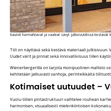
Kauniit harmahtavat ja vaaleat sävyt julkisivutiilissä kestävät k
Tiili on näyttävä sekä kestävä materiaali julkisivuun.
Uudet värit ja pinnat sekä innovatiivisuus tiilen käyt
Wienerbergerillä on tarjota monipuolinen mallisto sek
kehitetään jatkuvasti vanhoja, perinteikkäitä tiilituo
Kotimaiset uutuudet – Vu
Vuolu-tiilien pintastruktuuri vaihtelee rouhean karhea
harmonisen, visuaalisesti mielenkiintoisen kokonaisuu