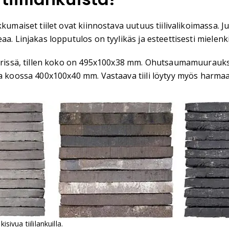
kkumaiset tiilet ovat kiinnostava uutuus tiilivalikoimassa
a. Linjakas lopputulos on tyylikäs ja esteettisesti mielenk
 värissä, tillen koko on 495x100x38 mm. Ohutsaumamuurauks
sa koossa 400x100x40 mm. Vastaava tiili löytyy myös harmaan
isivua tiililankuilla.