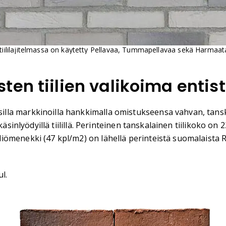
tiililajitelmassa on käytetty Pellavaa, Tummapellavaa sekä Harmaat
en tiilien valikoima entis
la markkinoilla hankkimalla omistukseensa vahvan, tanska
 käsinlyödyillä tiilillä. Perinteinen tanskalainen tiilikok
menekki (47 kpl/m2) on lähellä perinteistä suomalaista RT6
l.