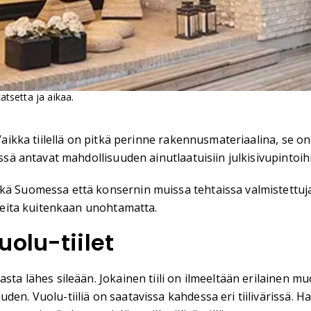
atsetta ja aikaa.
 Vaikka tiilellä on pitkä perinne rakennusmateriaalina, se o
össä antavat mahdollisuuden ainutlaatuisiin julkisivupintoih
ä Suomessa että konsernin muissa tehtaissa valmistettuja tii
tteita kuitenkaan unohtamatta.
olu-tiilet
sta lähes sileään. Jokainen tiili on ilmeeltään erilainen m
den. Vuolu-tiiliä on saatavissa kahdessa eri tiilivärissä. 