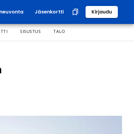
neuvonta
Jäsenkortti
Kirjaudu
TTI
SISUSTUS
TALO
n