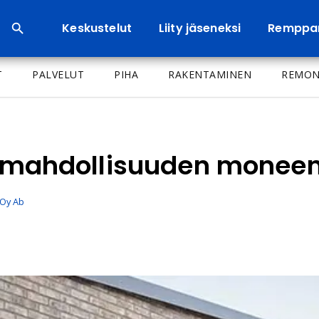
Keskustelut
Liity jäseneksi
Remppa
T
PALVELUT
PIHA
RAKENTAMINEN
REMON
at mahdollisuuden monee
Oy Ab