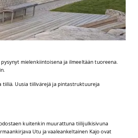
n pysynyt mielenkiintoisena ja ilmeeltään tuoreena.
in.
liä. Uusia tiilivärejä ja pintastruktuureja
uodostaen kuitenkin muurattuna tiilijulkisivuna
Harmaankirjava Utu ja vaaleankeltainen Kajo ovat