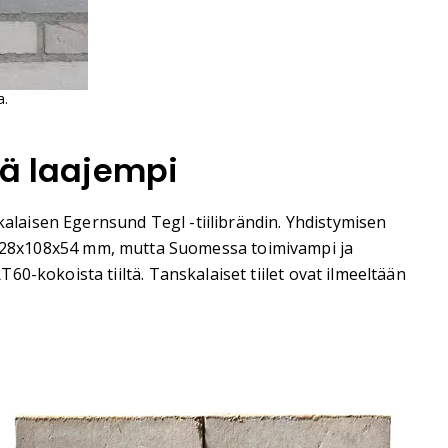
a.
tä laajempi
laisen Egernsund Tegl -tiilibrändin. Yhdistymisen
o on 228x108x54 mm, mutta Suomessa toimivampi ja
0-kokoista tiiltä. Tanskalaiset tiilet ovat ilmeeltään