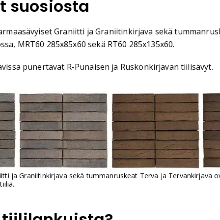
at suosiosta
harmaasävyiset Graniitti ja Graniitinkirjava sekä tummanru
koossa, MRT60 285x85x60 sekä RT60 285x135x60.
avissa punertavat R-Punaisen ja Ruskonkirjavan tiilisävyt.
tti ja Graniitinkirjava sekä tummanruskeat Terva ja Tervankirjava o
iliä.
 tiililankuista?