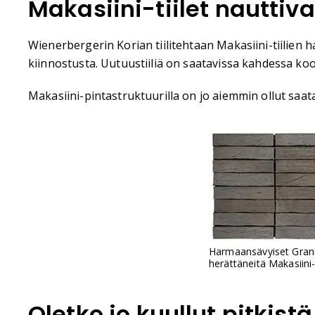
Makasiini-tiilet nauttiv
Wienerbergerin Korian tiilitehtaan Makasiini-tiilien 
kiinnostusta. Uutuustiiliä on saatavissa kahdessa 
Makasiini-pintastruktuurilla on jo aiemmin ollut saat
Harmaansävyiset Granii
herättäneitä Makasiini-ti
Oletko jo kuullut pitkistä