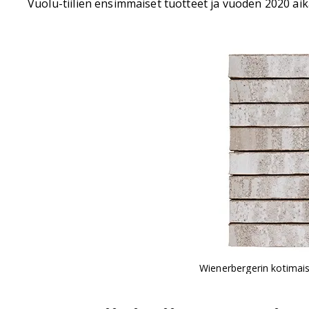
Vuolu-tiilien ensimmäiset tuotteet ja vuoden 2020 aikana
Wienerbergerin kotimais