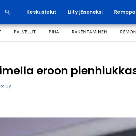
Keskustelut
Liity jäseneksi
Remppa
T
PALVELUT
PIHA
RAKENTAMINEN
REMON
mella eroon pienhiukkas
lco Oy