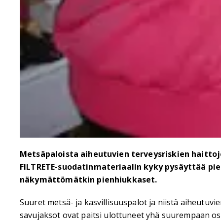
Metsäpaloista aiheutuvien terveysriskien haitto
FILTRETE-suodatinmateriaalin kyky pysäyttää pie
näkymättömätkin pienhiukkaset.
Suuret metsä- ja kasvillisuuspalot ja niistä aiheutuvi
savujaksot ovat paitsi ulottuneet yhä suurempaan 