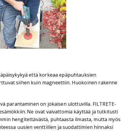
nläpäisykykyä että korkeaa epäpuhtauksien
rttuvat siihen kuin magneettiin. Huokoinen rakenne
ävä parantaminen on jokaisen ulottuvilla. FILTRETE-
sämökkiin. Ne ovat vaivattomia käyttää ja tutkitusti
lpommin hengitettävästä, puhtaasta ilmasta, mutta myös
teessa uusien venttiilien ja suodattimien hinnaksi