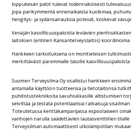
loppukesän palot tulevat todennäköisesti tulevaisuu
jopa parikymmentä ennenaikaista kuolemaa, puhumatt
hengitys- ja sydänsairauksia potevat, koskevat savuje
Venäjän kasvillisuuspaloista leviävien pienhiukkaste
laitoksen (entinen Kansanterveyslaitos) koordinoima
Hankkeen tarkoituksena on monitieteisen tutkimustie
merkittävästi paremmalle tasolle kasvillisuuspaloista
Suomen Terveysilma Oy osallistui hankkeen ensimm
antamalla käyttöön tuotteensa ja tietotaitonsa tutki
puhdistustekniikoita savuhiukkasille altistumisen to
selvittää ja testata potentiaalisia ratkaisuja sisäilma
Toteutetussa kenttäkampanjassa espoolaiseen omako
vanhojen narulla säädettävien lautasventtiilien tilalle 
Terveysilman automaattisesti ulkolämpötilan mukaan 