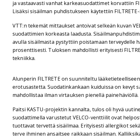
ja vastaavasti vanhat karkeasuodattimet korvattiin F
Lisäksi sisäilman puhdistukseen käytettiin FILTRETE-
VTT:n tekemät mittaukset antoivat selkeän kuvan VEL
suodattimien korkeasta laadusta. Sisäilmanpuhdisti
avulla sisäilmasta pystyttiin poistamaan terveydelle h
prosenttisesti. Tuloksen mahdollisti erityisesti FILT
tekniikka.
Alunperin FILTRETE on suunniteltu lääketieteellisee
erotusastetta. Suodatinkankaan kuiduissa on kevyt 
mahdollistaa ilman virtauksen pienellä painehäviöllä.
Paitsi KASTU-projektin kannalta, tulos oli hyvä uuti
suodattimella varustetut VELCO-venttiilit ovat helpos
tuottavat tervettä sisäilmaa. Erityisesti allergikot 
terve ihminen ansaitsee raikkaan sisäilman. Kalliiksi