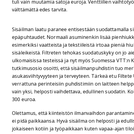
tuli vain muutamia satoja euroja. Venttiilien vaihto
välttämättä edes tarvita.
Sisäilman laatu paranee entisestään suodattamalla si
epäpuhtaudet. Normaali asuminenkin lisää pienhiukk
esimerkiksi vaatteista ja tekstiileistä irtoaa pieniä h
sisäleikeistä. Filtreten tehokas suodatuskyky on jo a
ulkomaisissa testeissä ja nyt myös Suomessa VTT:
tutkimusosio osoitti, että sisäilmanpuhdistin tuo mer
asukasviihtyvyyteen ja terveyteen. Tärkeä etu Filtete
verrattuna perinteisiin puhdistimiin on laitteen helpp
vain yksi, helposti vaihdettava, edullinen suodatin. Ko
300 euroa.
Olettamus, että kiinteistön ilmanvaihdon parantamine
ei pidä paikkaansa. Hyvä sisäilma on helposti ja edulli
jokaiseen kotiin ja työpaikkaan kuten vapaa-ajan tiloi