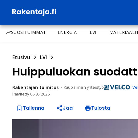
SUOSITUIMMAT
ENERGIA
LVI
MATERIAALI
Etusivu
LVI
Huippuluokan suodatti
Rakentajan
toimitus
Kaupallinen yhteistyö
Ve
Päivitetty
06.05.2026
Tallenna
Jaa
Tulosta