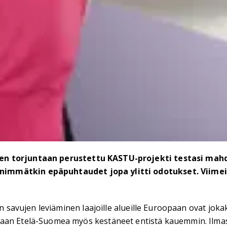
jen torjuntaan perustettu KASTU-projekti testasi mahd
nimmätkin epäpuhtaudet jopa ylitti odotukset. Viimei
en savujen leviäminen laajoille alueille Euroopaan ovat jok
osaan Etelä-Suomea myös kestäneet entistä kauemmin. Ilm