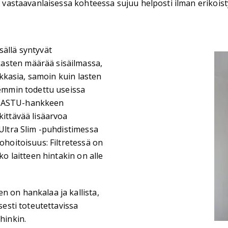
työ vastaavanlaisessa kohteessa sujuu helposti ilman eriko
sällä syntyvät
asten määrää sisäilmassa,
iukkasia, samoin kuin lasten
iemmin todettu useissa
n KASTU-hankkeen
kittävää lisäarvoa
 Ultra Slim -puhdistimessa
ohoitoisuus: Filtretessä on
ko laitteen hintakin on alle
n on hankalaa ja kallista,
sesti toteutettavissa
hinkin.