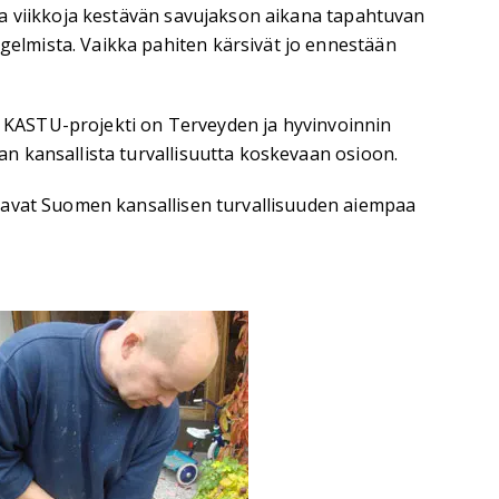
ta viikkoja kestävän savujakson aikana tapahtuvan
elmista. Vaikka pahiten kärsivät jo ennestään
vä KASTU-projekti on Terveyden ja hyvinvoinnin
n kansallista turvallisuutta koskevaan osioon.
ttavat Suomen kansallisen turvallisuuden aiempaa