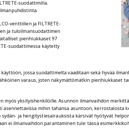
ILTRETE-suodattimilla.
ilmanpuhdistinta.
CO-venttiilien ja FILTRETE-
men ja tuloilmansuodattimen
aitalliset pienhiukkaset 97
RETE-suodattimessa käytetty
n käyttöön, jossa suodattimelta vaaditaan sekä hyvää ilma
sähköinen varaus, joten näkymättömätkin pienhiukkaset ta
nen myös yksityishenkilöille. Asunnon ilmanvaihdon merkitt
ti asennettavissa mihin tahansa asuntoon, kerrostalosta ke
sekä sydän- ja hengitystiesairauksista kärsivät hyötyvät he
kaan ei ilmanvaihdon parantaminen tule: tässä esimerkkikoh