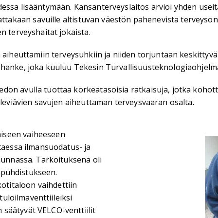
dessa lisääntymään. Kansanterveyslaitos arvioi yhden usei
akaan savuille altistuvan väestön pahenevista terveysong
n terveyshaitat jokaista.
n aiheuttamiin terveysuhkiin ja niiden torjuntaan keskitty
 hanke, joka kuuluu Tekesin Turvallisuusteknologiaohjelma
don avulla tuottaa korkeatasoisia ratkaisuja, jotka koho
 leviävien savujen aiheuttaman terveysvaaran osalta.
äiseen vaiheeseen
ttaessa ilmansuodatus- ja
rjunnassa. Tarkoituksena oli
n puhdistukseen.
titaloon vaihdettiin
tuloilmaventtiileiksi
säätyvät VELCO-venttiilit