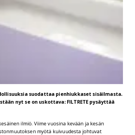
ollisuuksia suodattaa pienhiukkaset sisäilmasta.
stään nyt se on uskottava: FILTRETE pysäyttää
akesäinen ilmiö. Viime vuosina kevään ja kesän
astonmuutoksen myötä kuivuudesta johtuvat