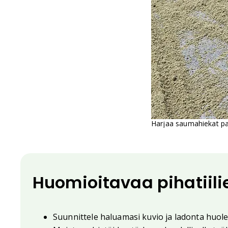
Harjaa saumahiekat pai
Huomioitavaa pihatiil
Suunnittele haluamasi kuvio ja ladonta huolel