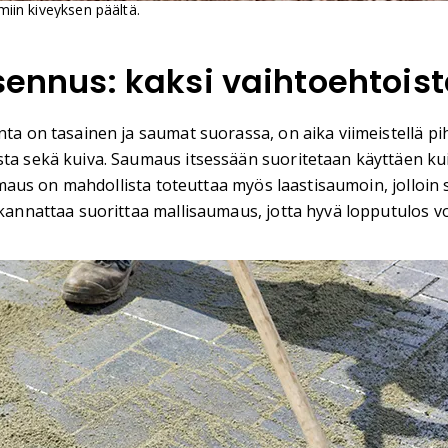
lmiin kiveyksen päältä.
asennus: kaksi vaihtoehtois
ta on tasainen ja saumat suorassa, on aika viimeistellä pih
sta sekä kuiva. Saumaus itsessään suoritetaan käyttäen kui
 saumaus on mahdollista toteuttaa myös laastisaumoin, jollo
 kannattaa suorittaa mallisaumaus, jotta hyvä lopputulos v