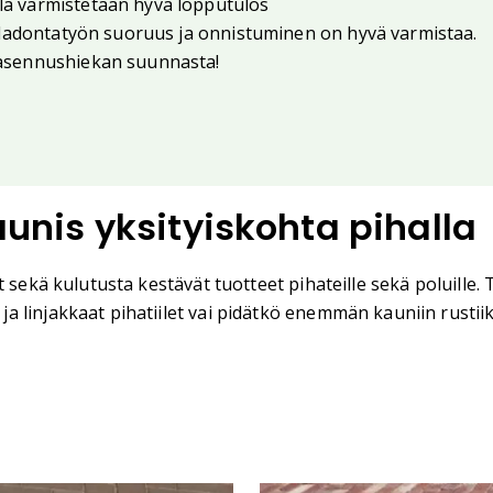
llä varmistetaan hyvä lopputulos
lla ladontatyön suoruus ja onnistuminen on hyvä varmistaa.
ei asennushiekan suunnasta!
kaunis yksityiskohta pihalla
 sekä kulutusta kestävät tuotteet pihateille sekä poluille. 
linjakkaat pihatiilet vai pidätkö enemmän kauniin rustiikki