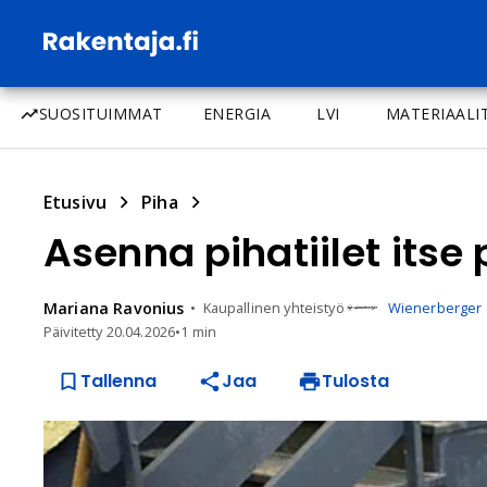
SUOSITUIMMAT
ENERGIA
LVI
MATERIAALI
Etusivu
Piha
Asenna pihatiilet itse 
Mariana
Ravonius
Kaupallinen yhteistyö
Wienerberger 
Päivitetty
20.04.2026
•
1 min
Tallenna
Jaa
Tulosta