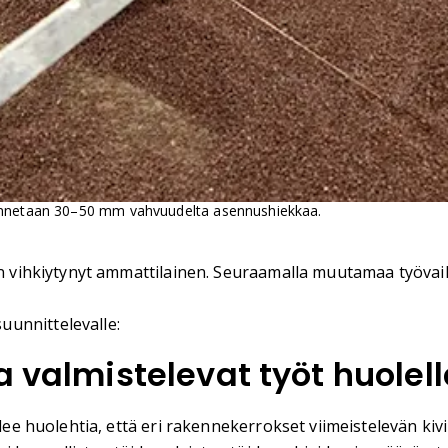
sennetaan 30–50 mm vahvuudelta asennushiekkaa.
an vihkiytynyt ammattilainen. Seuraamalla muutamaa työvaihe
unnittelevalle:
a valmistelevat työt huolel
tulee huolehtia, että eri rakennekerrokset viimeistelevän 