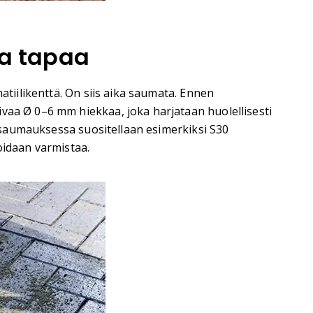
ta tapaa
atiilikenttä. On siis aika saumata. Ennen
vaa Ø 0–6 mm hiekkaa, joka harjataan huolellisesti
in saumauksessa suositellaan esimerkiksi S30
oidaan varmistaa.