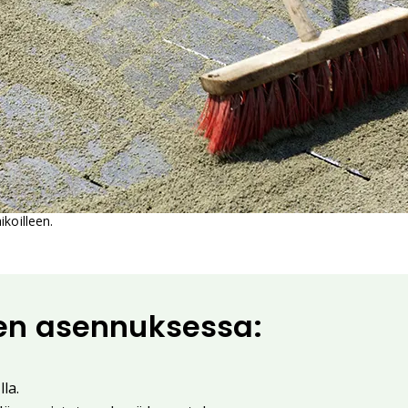
koilleen.
ien asennuksessa:
la.