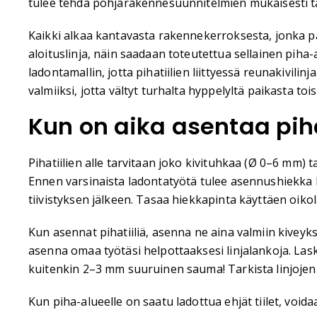
tulee tehdä pohjarakennesuunnitelmien mukaisesti tai
Kaikki alkaa kantavasta rakennekerroksesta, jonka 
aloituslinja, näin saadaan toteutettua sellainen piha
ladontamallin, jotta pihatiilien liittyessä reunakivili
valmiiksi, jotta vältyt turhalta hyppelyltä paikasta toi
Kun on aika asentaa piha
Pihatiilien alle tarvitaan joko kivituhkaa (Ø 0–6 mm) 
Ennen varsinaista ladontatyötä tulee asennushiekka le
tiivistyksen jälkeen. Tasaa hiekkapinta käyttäen oikola
Kun asennat pihatiiliä, asenna ne aina valmiin kiveyks
asenna omaa työtäsi helpottaaksesi linjalankoja. Laske 
kuitenkin 2–3 mm suuruinen sauma! Tarkista linjojen
Kun piha-alueelle on saatu ladottua ehjät tiilet, vo