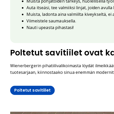
Muista pohjatöiden tärkeys, huolellisella työ
Auta itseäsi, tee valmiiksi linjat, joiden avu
Muista, ladonta aina valmiilta kiveykseltä, 
Viimeistele saumauksella.
Nauti upeasta pihastasi!
Poltetut savitiilet ovat 
Wienerbergerin pihatiilivalikoimasta löydät ilmeikkäät
tuotesarjaan, kiinnostaako sinua enemmän modernit ja 
Poltetut savitiilet