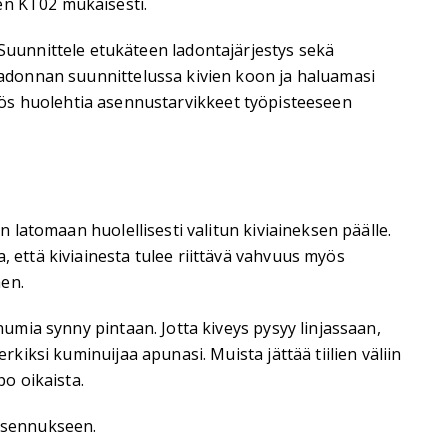
en KT02 mukaisesti.
uunnittele etukäteen ladontajärjestys sekä
 ladonnan suunnittelussa kivien koon ja haluamasi
ta myös huolehtia asennustarvikkeet työpisteeseen
n latomaan huolellisesti valitun kiviaineksen päälle.
, että kiviainesta tulee riittävä vahvuus myös
äen.
numia synny pintaan. Jotta kiveys pysyy linjassaan,
rkiksi kuminuijaa apunasi. Muista jättää tiilien väliin
o oikaista.
 asennukseen.