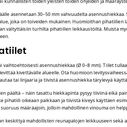
 kunnallisten töiden yleisten töiden ohjeiden ja määräyst
päälle asennetaan 30–50 mm vahvuudelta asennushiekkaa. S
-alue, joka on toiveiden mukainen. Huomioithan pihatiilien
njaan vältyttäisiin turhilta pihatiilien leikkaustöiltä. Muis
seen.
tiilet
tai vaihtoehtoisesti asennushiekkaa (Ø 0–8 mm). Tiilet tullaa
vittää kivettävälle alueelle. Ota huomioon levitysvaiheessa
utaa tai linjaaria ja tiivistä asennushiekka tärylevyä käytt
en päältä – näin tasattu hiekkapinta pysyy tiiviinä eikä pai
pihatiili oikeaan paikkaan ja tiivistä kiveys käyttäen esime
 suoruus määräajoin, jolloin mahdollinen vinouma on helpp
idaan keskittyä mahdollisten reunapalojen leikkuuseen sekä