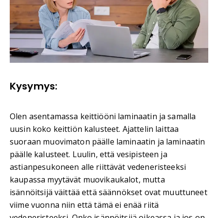
Kysymys:
Olen asentamassa keittiööni laminaatin ja samalla
uusin koko keittiön kalusteet. Ajattelin laittaa
suoraan muovimaton päälle laminaatin ja laminaatin
päälle kalusteet. Luulin, että vesipisteen ja
astianpesukoneen alle riittävät vedeneristeeksi
kaupassa myytävät muovikaukalot, mutta
isännöitsijä väittää että säännökset ovat muuttuneet
viime vuonna niin että tämä ei enää riitä
vedeneristeeksi. Onko isännöitsijä oikeassa ja jos on