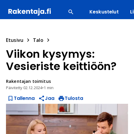
Keskustelut
L
SUOSITUIMMAT
ENERGIA
LVI
MATERIAALI
Etusivu
Talo
Viikon kysymys:
Vesieriste keittiöön?
Rakentajan
toimitus
Päivitetty
02.12.2024
•
1 min
Tallenna
Jaa
Tulosta