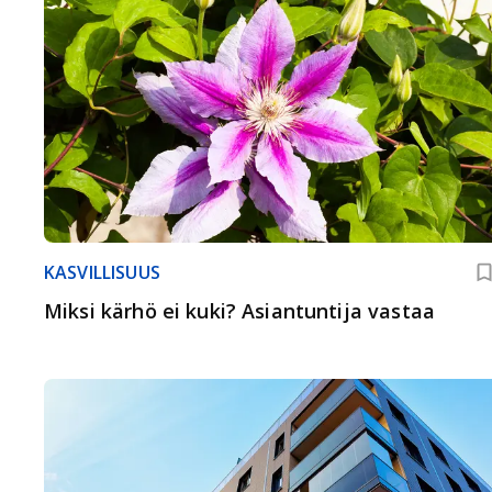
KASVILLISUUS
Miksi kärhö ei kuki? Asiantuntija vastaa