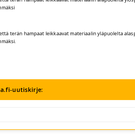
immäksi
että terän hampaat leikkaavat materiaalin yläpuolelta alas
immäksi.
.fi-uutiskirje: