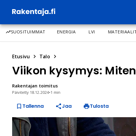
SUOSITUIMMAT
ENERGIA
LVI
MATERIAALI
Etusivu
Talo
Viikon kysymys: Miten 
Rakentajan
toimitus
Päivitetty
18.12.2024
•
1 min
Tallenna
Jaa
Tulosta