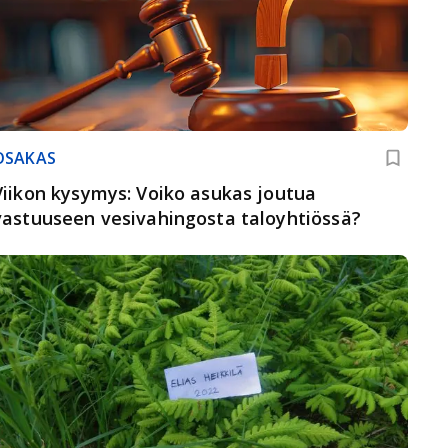
OSAKAS
Viikon kysymys: Voiko asukas joutua
vastuuseen vesivahingosta taloyhtiössä?