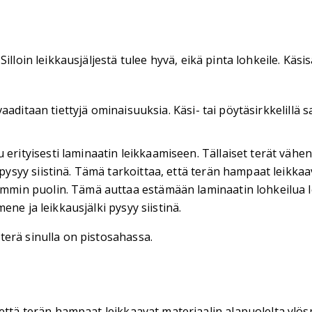
illoin leikkausjäljestä tulee hyvä, eikä pinta lohkeile. Kä
aaditaan tiettyjä ominaisuuksia. Käsi- tai pöytäsirkkelillä
erityisesti laminaatin leikkaamiseen. Tällaiset terät vähen
 pysyy siistinä. Tämä tarkoittaa, että terän hampaat leikka
lemmin puolin. Tämä auttaa estämään laminaatin lohkeilua 
mene ja leikkausjälki pysyy siistinä.
erä sinulla on pistosahassa.
että terän hampaat leikkaavat materiaalin alapuolelta ylös