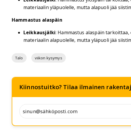
materiaalin yläpuolelle, mutta alapuoli jää siist
Hammastus alaspäin
Leikkausjälki
: Hammastus alaspäin tarkoittaa, 
materiaalin alapuolelle, mutta yläpuoli jää siist
Talo
viikon kysymys
Kiinnostuitko? Tilaa ilmainen rakentaja