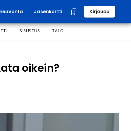
neuvonta
Jäsenkortti
Kirjaudu
TTI
SISUSTUS
TALO
kata oikein?