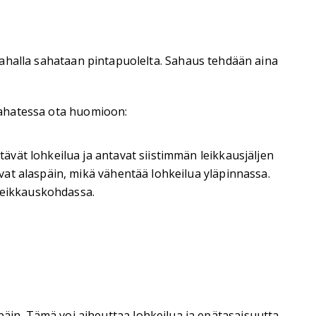
sisahalla sahataan pintapuolelta. Sahaus tehdään aina
 sahatessa ota huomioon:
tävät lohkeilua ja antavat siistimmän leikkausjäljen
avat alaspäin, mikä vähentää lohkeilua yläpinnassa.
leikkauskohdassa.
päin. Tämä voi aiheuttaa lohkeilua ja epätasaisuutta