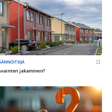
ISÄNNÖITSIJÄ
Avainten jakaminen?