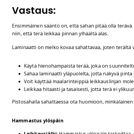
Vastaus:
Ensimmäinen sääntö on, että sahan pitää olla terävä. S
niin, että terä leikkaa pinnan ylhäältä alas.
Laminaatti on melko kovaa sahattavaa, joten terältä v
Käytä hienohampaista terää, joka on suunniteltu 
Sahaa laminaatti yläpuolelta, jotta näkyvä pinta
Voit käyttää maalarinteippiä leikkauslinjan mo
Leikkaa hitaasti ja tasaisesti, jotta terä ei ylikuu
Pistosahalla sahattaessa ota huomioon, minkälainen t
Hammastus ylöspäin
Leikkausjälki
: Hammastus ylöspäin tarkoittaa, 