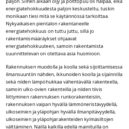
paljon. Siihen aikaan öljy ja polttopuu oli halpaa, eikä
energiatehokkuudesta paljon keskusteltu, tuskin
monikaan tiesi mitä se käytännössä tarkoittaa.
Nykyaikaisen pientalon rakentaneelle
energiatehokkuus on tuttu juttu, sillä jo
rakentamismääräykset ohjaavat
energiatehokkuuteen, samoin rakentamista
suunnittelevan on otettava asia huomioon.
Rakennuksen muodolla ja koolla sekä sijoittamisessa
ilmansuuntiin nähden, ikkunoiden koolla ja sijainnilla
sekä niiden lämpöhukkaa vähentävällä rakenteella,
samoin ulko-ovien rakenteilla ja niiden tiivis
liittyminen rakennuksen runkorakenteisiin,
rakennuksen vaipan hyvällä lämmöneristävyydellä,
ulkoseinien ja yläpohjan hyvällä ilmanpitävyydellä,
ulkoseinien ja yläpohjarakenteiden kylmäsiltojen
välttäminen. Näillä kaikilla edellä mainituilla on