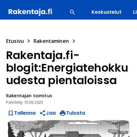
Keskustelut
L
SUOSITUIMMAT
ENERGIA
LVI
MATERIAALI
Etusivu
Rakentaminen
Rakentaja.fi-
blogit:Energiatehokku
udesta pientaloissa
Rakentajan
toimitus
Päivitetty
10.09.2025
Tallenna
Jaa
Tulosta