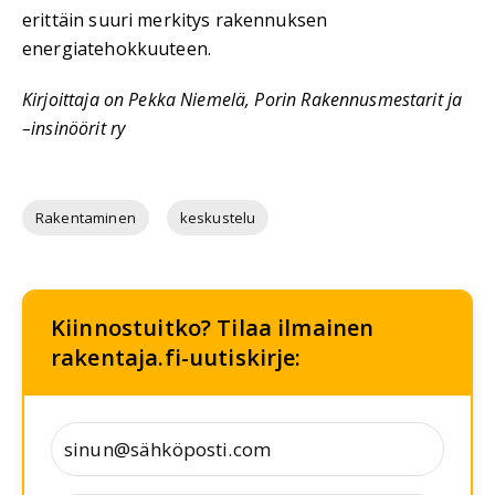
erittäin suuri merkitys rakennuksen
energiatehokkuuteen.
Kirjoittaja on Pekka Niemelä, Porin Rakennusmestarit ja
–insinöörit ry
Rakentaminen
keskustelu
Kiinnostuitko? Tilaa ilmainen
rakentaja.fi-uutiskirje: