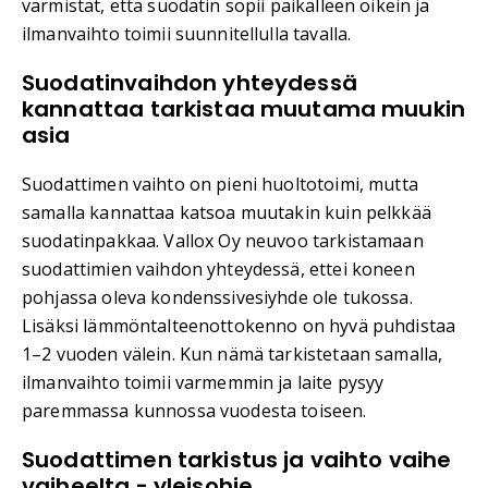
varmistat, että suodatin sopii paikalleen oikein ja
ilmanvaihto toimii suunnitellulla tavalla.
Suodatinvaihdon yhteydessä
kannattaa tarkistaa muutama muukin
asia
Suodattimen vaihto on pieni huoltotoimi, mutta
samalla kannattaa katsoa muutakin kuin pelkkää
suodatinpakkaa. Vallox Oy neuvoo tarkistamaan
suodattimien vaihdon yhteydessä, ettei koneen
pohjassa oleva kondenssivesiyhde ole tukossa.
Lisäksi lämmöntalteenottokenno on hyvä puhdistaa
1–2 vuoden välein. Kun nämä tarkistetaan samalla,
ilmanvaihto toimii varmemmin ja laite pysyy
paremmassa kunnossa vuodesta toiseen.
Suodattimen tarkistus ja vaihto vaihe
vaiheelta - yleisohje