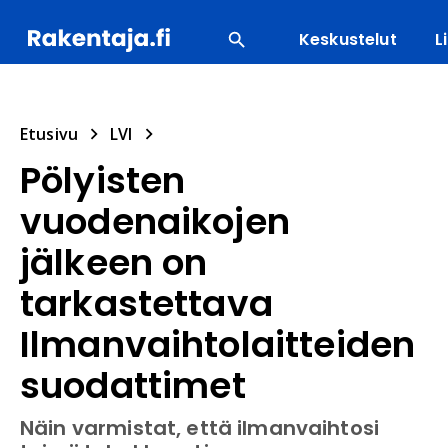
Keskustelut
L
SUOSITUIMMAT
ENERGIA
LVI
MATERIAALI
Etusivu
LVI
Pölyisten
vuodenaikojen
jälkeen on
tarkastettava
Ilmanvaihtolaitteiden
suodattimet
Näin varmistat, että ilmanvaihtosi