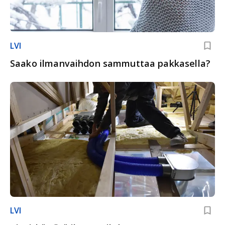
LVI
Saako ilmanvaihdon sammuttaa pakkasella?
LVI