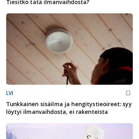
Tiesitkö tätä ilmanvaihdosta?
LVI
Tunkkainen sisäilma ja hengitystieoireet: syy
löytyi ilmanvaihdosta, ei rakenteista