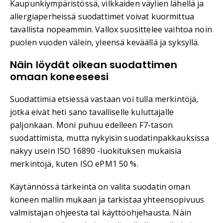
Kaupunkiympäristössä, vilkkaiden väylien lähellä ja
allergiaperheissä suodattimet voivat kuormittua
tavallista nopeammin. Vallox suosittelee vaihtoa noin
puolen vuoden välein, yleensä keväällä ja syksyllä.
Näin löydät oikean suodattimen
omaan koneeseesi
Suodattimia etsiessä vastaan voi tulla merkintöjä,
jotka eivät heti sano tavalliselle kuluttajalle
paljonkaan. Moni puhuu edelleen F7-tason
suodattimista, mutta nykyisin suodatinpakkauksissa
näkyy usein ISO 16890 -luokituksen mukaisia
merkintöjä, kuten ISO ePM1 50 %.
Käytännössä tärkeintä on valita suodatin oman
koneen mallin mukaan ja tarkistaa yhteensopivuus
valmistajan ohjeesta tai käyttöohjehausta. Näin