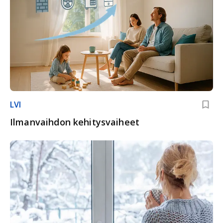
LVI
Ilmanvaihdon kehitysvaiheet