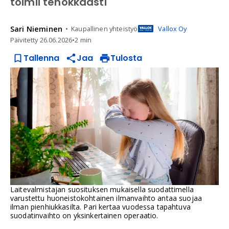
toimii tehokkaasti
Sari
Nieminen
Kaupallinen yhteistyö
Vallox Oy
Päivitetty
26.06.2026
•
2 min
Tallenna
Jaa
Tulosta
Laitevalmistajan suosituksen mukaisella suodattimella
varustettu huoneistokohtainen ilmanvaihto antaa suojaa
ilman pienhiukkasilta. Pari kertaa vuodessa tapahtuva
suodatinvaihto on yksinkertainen operaatio.