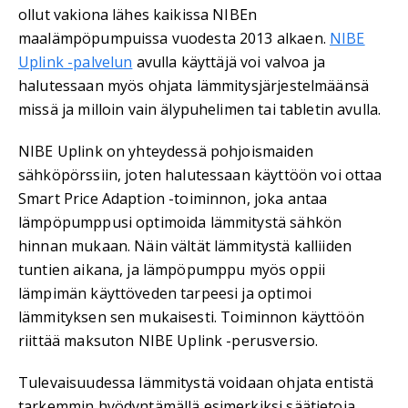
ollut vakiona lähes kaikissa NIBEn
maalämpöpumpuissa vuodesta 2013 alkaen.
NIBE
Uplink -palvelun
avulla käyttäjä voi valvoa ja
halutessaan myös ohjata lämmitysjärjestelmäänsä
missä ja milloin vain älypuhelimen tai tabletin avulla.
NIBE Uplink on yhteydessä pohjoismaiden
sähköpörssiin, joten halutessaan käyttöön voi ottaa
Smart Price Adaption -toiminnon, joka antaa
lämpöpumppusi optimoida lämmitystä sähkön
hinnan mukaan. Näin vältät lämmitystä kalliiden
tuntien aikana, ja lämpöpumppu myös oppii
lämpimän käyttöveden tarpeesi ja optimoi
lämmityksen sen mukaisesti. Toiminnon käyttöön
riittää maksuton NIBE Uplink -perusversio.
Tulevaisuudessa lämmitystä voidaan ohjata entistä
tarkemmin hyödyntämällä esimerkiksi säätietoja,