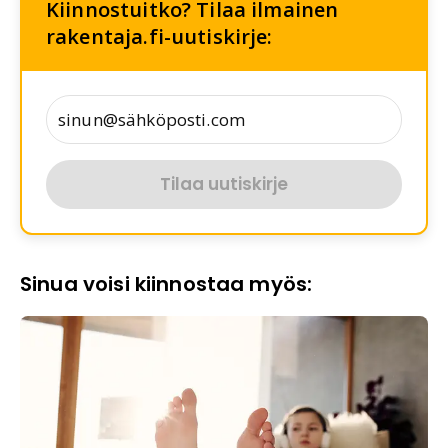
Kiinnostuitko? Tilaa ilmainen
rakentaja.fi-uutiskirje:
Tilaa uutiskirje
Sinua voisi kiinnostaa myös: