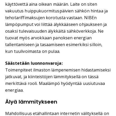
käyttövettä aina oikean määrän. Laite on siten
vakuutus huippukuormituspäivien sähkön hintaa ja
tehotariffimaksujen korotusta vastaan. NIBEn
lämpöpumput voi liittää älykkääseen ohjaukseen ja
osaksi tulevaisuuden älykkäitä sähköverkkoja. Ne
tuovat myös arvokkaan panoksen energian
tallentamiseen ja tasaamiseen esimerkiksi silloin,
kun tuulivoimasta on pulaa.
Säästetään luonnonvaroja:
Toimenpiteet ilmaston lämpenemisen hidastamiseksi
jatkuvat, ja kiinteistöjen lämmityksellä on tässä
merkittävä rooli. Maalämpö hyödyntää uusiutuvaa
energiaa.
Älyä lämmitykseen
Mahdollisuus etähallintaan internetin välityksellä on