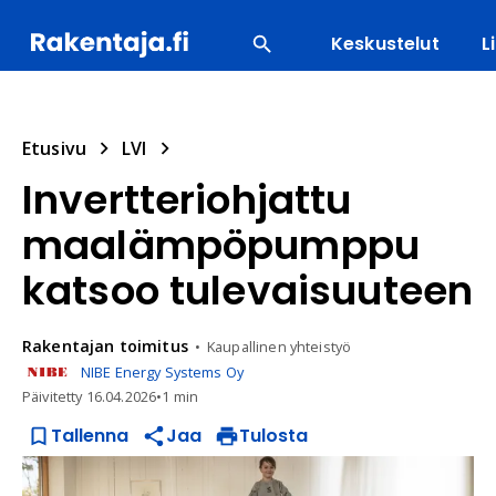
Keskustelut
L
SUOSITUIMMAT
ENERGIA
LVI
MATERIAALI
Etusivu
LVI
Invertteriohjattu
maalämpöpumppu
katsoo tulevaisuuteen
Rakentajan
toimitus
Kaupallinen yhteistyö
NIBE Energy Systems Oy
Päivitetty
16.04.2026
•
1 min
Tallenna
Jaa
Tulosta