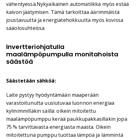
vähentyessä.Nykyaikainen automatiikka myös estää
kaivon jäätymisen. Tämä tarkoittaa äärimmäistä
joustavuutta ja energiatehokkuutta myös kovissa
sääolosuhteissa.
Invertteriohjatulla
maalämpöpumpulla monitahoista
säästöä
Säästetään sähköä:
Laite pystyy hyödyntämään maaperään
varastoitunutta uusiutuvaa luonnon energiaa
kylmimmilläkin säillä: oikein mitoitettu
maalämpöpumppu kerää paukkupakkasillakin jopa
75 % tarvittavasta energiasta maasta. Oikein
mitoitettuna pumppu tuottaa lämpöä ja lämmintä