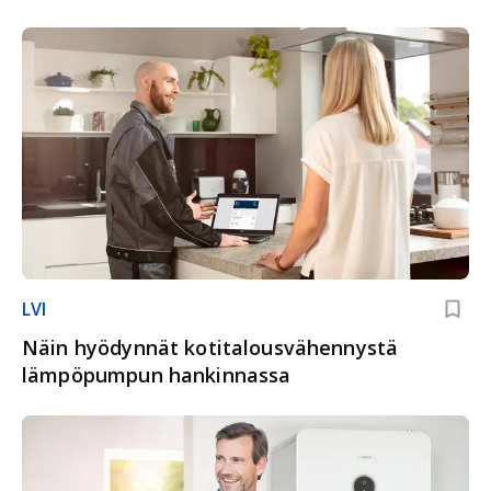
LVI
Näin hyödynnät koti­talous­vähennystä
lämpö­pumpun hankinnassa