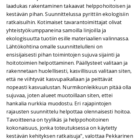
laadukas rakentaminen takaavat helppohoitoisen ja
kestävän pihan. Suunnittelussa pyrittiin ekologisiin
ratkaisuihin. Kotimaiset tavarantoimittajat olivat
yhteistyökumppaneina samoilla linjoilla ja
ekologisuutta tuotiin esille materiaalien valinnassa.
Lähtökohtina omalle suunnittelulleni on
ensisijaisesti pihan toimintojen sujuva sijainti ja
hoitotoimien helpottaminen. Päällysteet valitaan ja
rakennetaan huolellisesti, kasvillisuus valitaan siten,
että ne viihtyvät kasvupaikallaan ja peittävät
nopeasti kasvualustan. Nurmikonleikkuun pitää olla
sujuvaa, joten alueet muotoillaan siten, ettei
hankalia nurkkia muodostu. Eri rajapintojen
rajausten suunnittelu helpottaa olennaisesti hoitoa.
Tavoitteena on tyylikäs ja helppohoitoinen
kokonaisuus, jonka toteutuksessa on käytetty
kestävän kehityksen ratkaisuja", valottaa Pekkarinen