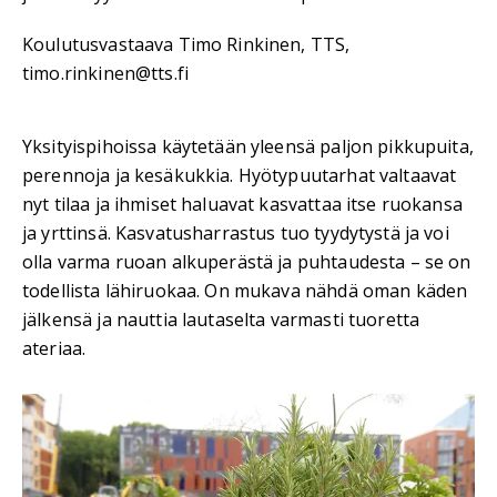
Koulutusvastaava Timo Rinkinen, TTS,
timo.rinkinen@tts.fi
Yksityispihoissa käytetään yleensä paljon pikkupuita,
perennoja ja kesäkukkia. Hyötypuutarhat valtaavat
nyt tilaa ja ihmiset haluavat kasvattaa itse ruokansa
ja yrttinsä. Kasvatusharrastus tuo tyydytystä ja voi
olla varma ruoan alkuperästä ja puhtaudesta – se on
todellista lähiruokaa. On mukava nähdä oman käden
jälkensä ja nauttia lautaselta varmasti tuoretta
ateriaa.