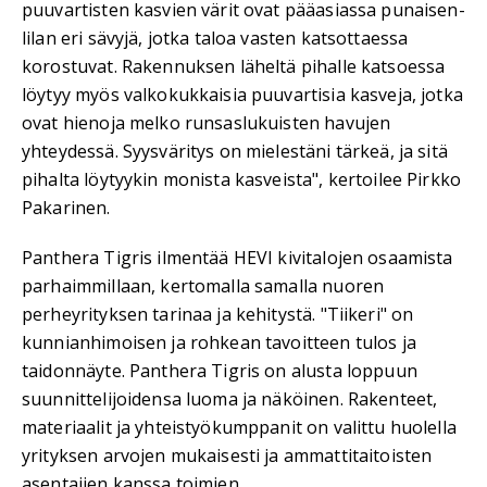
puuvartisten kasvien värit ovat pääasiassa punaisen-
lilan eri sävyjä, jotka taloa vasten katsottaessa
korostuvat. Rakennuksen läheltä pihalle katsoessa
löytyy myös valkokukkaisia puuvartisia kasveja, jotka
ovat hienoja melko runsaslukuisten havujen
yhteydessä. Syysväritys on mielestäni tärkeä, ja sitä
pihalta löytyykin monista kasveista", kertoilee Pirkko
Pakarinen.
Panthera Tigris ilmentää HEVI kivitalojen osaamista
parhaimmillaan, kertomalla samalla nuoren
perheyrityksen tarinaa ja kehitystä. "Tiikeri" on
kunnianhimoisen ja rohkean tavoitteen tulos ja
taidonnäyte. Panthera Tigris on alusta loppuun
suunnittelijoidensa luoma ja näköinen. Rakenteet,
materiaalit ja yhteistyökumppanit on valittu huolella
yrityksen arvojen mukaisesti ja ammattitaitoisten
asentajien kanssa toimien.