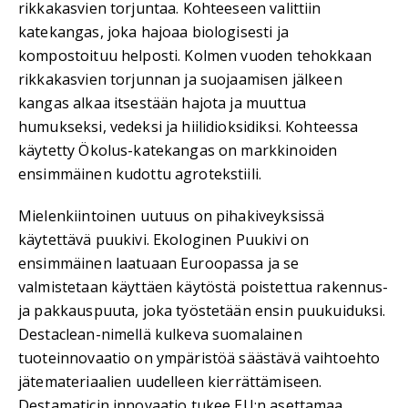
rikkakasvien torjuntaa. Kohteeseen valittiin
katekangas, joka hajoaa biologisesti ja
kompostoituu helposti. Kolmen vuoden tehokkaan
rikkakasvien torjunnan ja suojaamisen jälkeen
kangas alkaa itsestään hajota ja muuttua
humukseksi, vedeksi ja hiilidioksidiksi. Kohteessa
käytetty Ökolus-katekangas on markkinoiden
ensimmäinen kudottu agrotekstiili.
Mielenkiintoinen uutuus on pihakiveyksissä
käytettävä puukivi. Ekologinen Puukivi on
ensimmäinen laatuaan Euroopassa ja se
valmistetaan käyttäen käytöstä poistettua rakennus-
ja pakkauspuuta, joka työstetään ensin puukuiduksi.
Destaclean-nimellä kulkeva suomalainen
tuoteinnovaatio on ympäristöä säästävä vaihtoehto
jätemateriaalien uudelleen kierrättämiseen.
Destamaticin innovaatio tukee EU:n asettamaa