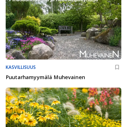
KASVILLISUUS
Puutarhamyymälä Muhevainen