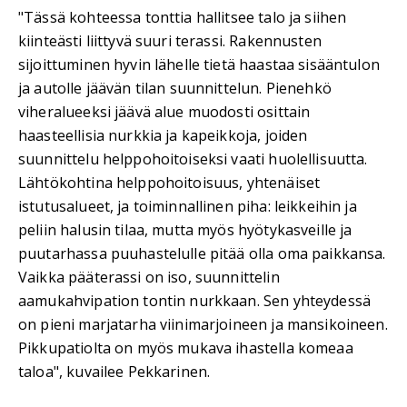
"Tässä kohteessa tonttia hallitsee talo ja siihen
kiinteästi liittyvä suuri terassi. Rakennusten
sijoittuminen hyvin lähelle tietä haastaa sisääntulon
ja autolle jäävän tilan suunnittelun. Pienehkö
viheralueeksi jäävä alue muodosti osittain
haasteellisia nurkkia ja kapeikkoja, joiden
suunnittelu helppohoitoiseksi vaati huolellisuutta.
Lähtökohtina helppohoitoisuus, yhtenäiset
istutusalueet, ja toiminnallinen piha: leikkeihin ja
peliin halusin tilaa, mutta myös hyötykasveille ja
puutarhassa puuhastelulle pitää olla oma paikkansa.
Vaikka pääterassi on iso, suunnittelin
aamukahvipation tontin nurkkaan. Sen yhteydessä
on pieni marjatarha viinimarjoineen ja mansikoineen.
Pikkupatiolta on myös mukava ihastella komeaa
taloa", kuvailee Pekkarinen.