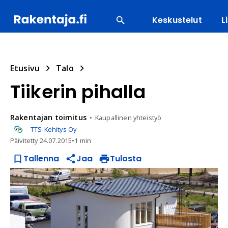
Keskustelut
L
SUOSITUIMMAT
ENERGIA
LVI
MATERIAALI
Etusivu
Talo
Tiikerin pihalla
Rakentajan
toimitus
Kaupallinen yhteistyö
TTS-Kehitys Oy
Päivitetty
24.07.2015
•
1 min
Tallenna
Jaa
Tulosta