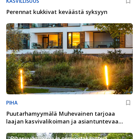
KASVILLISUUS
Perennat kukkivat keväästä syksyyn
PIHA
Puutarhamyymälä Muhevainen tarjoaa
laajan kasvivalikoiman ja asiantuntevaa
palvelua viherrakentamiseen.