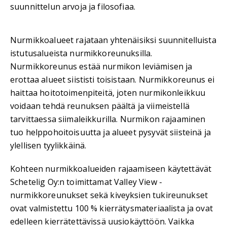
suunnittelun arvoja ja filosofiaa.
Nurmikkoalueet rajataan yhtenäisiksi suunnitelluista
istutusalueista nurmikkoreunuksilla.
Nurmikkoreunus estää nurmikon leviämisen ja
erottaa alueet siististi toisistaan. Nurmikkoreunus ei
haittaa hoitotoimenpiteitä, joten nurmikonleikkuu
voidaan tehdä reunuksen päältä ja viimeistellä
tarvittaessa siimaleikkurilla. Nurmikon rajaaminen
tuo helppohoitoisuutta ja alueet pysyvät siisteinä ja
ylellisen tyylikkäinä.
Kohteen nurmikkoalueiden rajaamiseen käytettävät
Schetelig Oy:n toimittamat Valley View -
nurmikkoreunukset sekä kiveyksien tukireunukset
ovat valmistettu 100 % kierrätysmateriaalista ja ovat
edelleen kierrätettävissä uusiokäyttöön. Vaikka