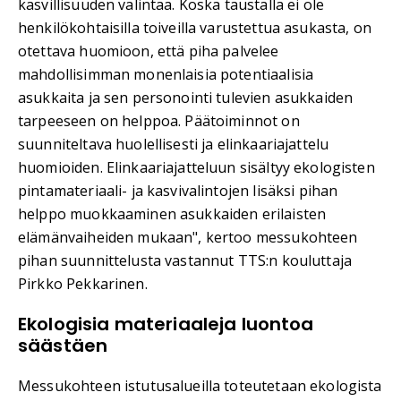
kasvillisuuden valintaa. Koska taustalla ei ole
henkilökohtaisilla toiveilla varustettua asukasta, on
otettava huomioon, että piha palvelee
mahdollisimman monenlaisia potentiaalisia
asukkaita ja sen personointi tulevien asukkaiden
tarpeeseen on helppoa. Päätoiminnot on
suunniteltava huolellisesti ja elinkaariajattelu
huomioiden. Elinkaariajatteluun sisältyy ekologisten
pintamateriaali- ja kasvivalintojen lisäksi pihan
helppo muokkaaminen asukkaiden erilaisten
elämänvaiheiden mukaan", kertoo messukohteen
pihan suunnittelusta vastannut TTS:n kouluttaja
Pirkko Pekkarinen.
Ekologisia materiaaleja luontoa
säästäen
Messukohteen istutusalueilla toteutetaan ekologista