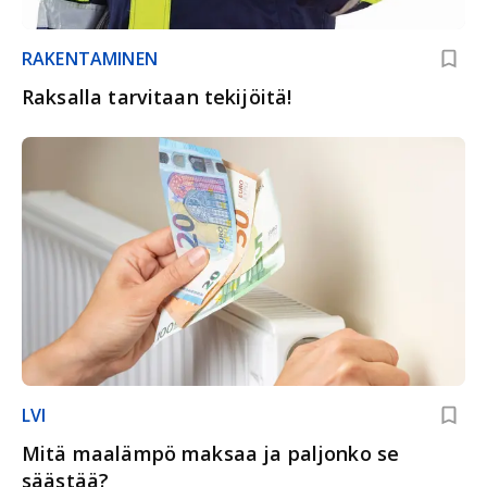
RAKENTAMINEN
Raksalla tarvitaan tekijöitä!
LVI
Mitä maalämpö maksaa ja paljonko se
säästää?