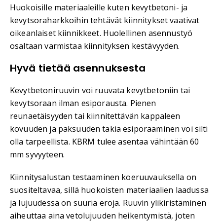
Huokoisille materiaaleille kuten kevytbetoni- ja
kevytsoraharkkoihin tehtävät kiinnitykset vaativat
oikeanlaiset kiinnikkeet. Huolellinen asennustyö
osaltaan varmistaa kiinnityksen kestävyyden.
Hyvä tietää asennuksesta
Kevytbetoniruuvin voi ruuvata kevytbetoniin tai
kevytsoraan ilman esiporausta. Pienen
reunaetäisyyden tai kiinnitettävän kappaleen
kovuuden ja paksuuden takia esiporaaminen voi silti
olla tarpeellista. KBRM tulee asentaa vähintään 60
mm syvyyteen.
Kiinnitysalustan testaaminen koeruuvauksella on
suositeltavaa, sillä huokoisten materiaalien laadussa
ja lujuudessa on suuria eroja. Ruuvin ylikiristäminen
aiheuttaa aina vetolujuuden heikentymistä, joten