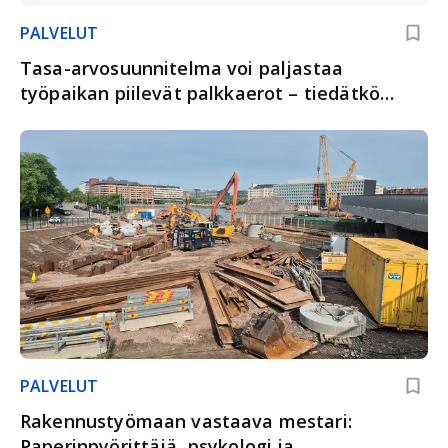
PALVELUT
Tasa-arvosuunnitelma voi paljastaa
työpaikan piilevät palkkaerot – tiedätkö
työnantajan velvollisuudet?
PALVELUT
Rakennustyömaan vastaava mestari:
Paperinpyörittäjä, psykologi ja