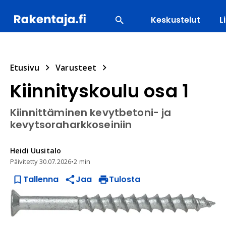
Keskustelut
L
SUOSITUIMMAT
ENERGIA
LVI
MATERIAALI
Etusivu
Varusteet
Kiinnityskoulu osa 1
Kiinnittäminen kevytbetoni- ja
kevytsoraharkkoseiniin
Heidi
Uusitalo
Päivitetty
30.07.2026
•
2 min
Tallenna
Jaa
Tulosta