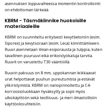
asennuksen loppuvaiheessa momentin kontrollointi
on ehdottoman tärkeää.
KBRM - Täsmäkiinnike huokoisille
materiaaleille
KBRM on suunniteltu erityisesti kevytbetoniin (esim.
Siporex) ja kevytsoraan (esim. Leca) kiinnittämiseen.
Ruuvi asennetaan ilman esiporausta ja tulppia, kuten
tavallinen puuruuvi eikä erikoistyökaluja tarvita.
Ruuvit on varustettu T30 vääntiöllä.
Ruuvin paksuus on 8 mm, uppokannan leikkaavat
urat helpottavat puuhun pureutumista ja estävät
ylikiristymistä. KBRM on nanopinnoitettu ja C4-
korroosioluokkaan hyväksytty ja sopii myös
ulkokäyttöön sekä teollisuus- ja meri-ilmastollisiin
käyttöolosuhteisiin.