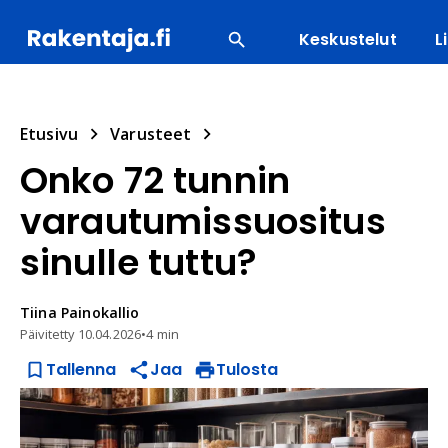
Keskustelut
L
SUOSITUIMMAT
ENERGIA
LVI
MATERIAALI
Etusivu
Varusteet
Onko 72 tunnin
varautumissuositus
sinulle tuttu?
Tiina
Painokallio
Päivitetty
10.04.2026
•
4 min
Tallenna
Jaa
Tulosta