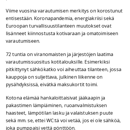
Viime vuosina varautumisen merkitys on korostunut
entisestään. Koronapandemia, energiakriisi sekä
Euroopan turvallisuustilanteen muutokset ovat
lisänneet kiinnostusta kotivaraan ja omatoimiseen
varautumiseen.
72 tuntia on viranomaisten ja järjestöjen laatima
varautumissuositus kotitalouksille. Esimerkiksi
pitkittynyt sähkökatko voi aiheuttaa tilanteen, jossa
kauppoja on suljettava, julkinen liikenne on
pysähdyksissä, eivätkä maksukortit toimi.
Kotona elämää hankaloittaisivat jääkaapin ja
pakastimen lämpiäminen, ruoanvalmistuksen
haasteet, lämpötilan lasku ja valaistuksen puute
sekä mm. se, ettei WC:tä voi vetää, jos ei ole sähköä,
joka pumppaisi vettä pönttöön.