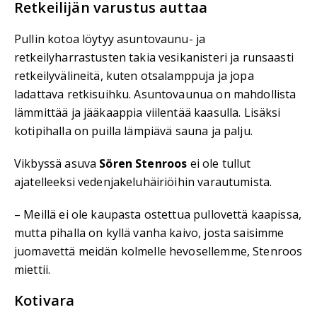
Retkeilijän varustus auttaa
Pullin kotoa löytyy asuntovaunu- ja
retkeilyharrastusten takia vesikanisteri ja runsaasti
retkeilyvälineitä, kuten otsalamppuja ja jopa
ladattava retkisuihku. Asuntovaunua on mahdollista
lämmittää ja jääkaappia viilentää kaasulla. Lisäksi
kotipihalla on puilla lämpiävä sauna ja palju.
Vikbyssä asuva
Sören Stenroos
ei ole tullut
ajatelleeksi vedenjakeluhäiriöihin varautumista.
– Meillä ei ole kaupasta ostettua pullovettä kaapissa,
mutta pihalla on kyllä vanha kaivo, josta saisimme
juomavettä meidän kolmelle hevosellemme, Stenroos
miettii.
Kotivara