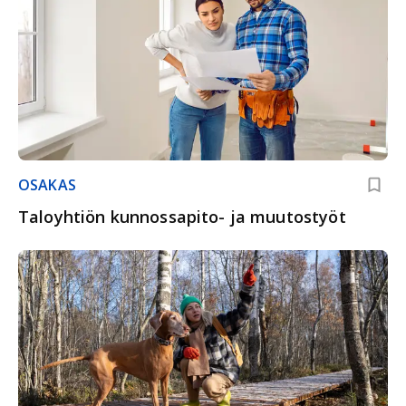
OSAKAS
Taloyhtiön kunnossapito- ja muutostyöt