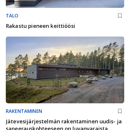
TALO
Rakastu pieneen keittiöösi
RAKENTAMINEN
Jätevesijärjestelmän rakentaminen uudis- ja
saneerauskohteeseen on luvanvaraista