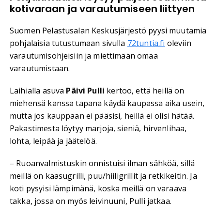
kotivaraan ja varautumiseen liittyen
Suomen Pelastusalan Keskusjärjestö pyysi muutamia
pohjalaisia tutustumaan sivulla
72tuntia.fi
oleviin
varautumisohjeisiin ja miettimään omaa
varautumistaan.
Laihialla asuva
Päivi Pulli
kertoo, että heillä on
miehensä kanssa tapana käydä kaupassa aika usein,
mutta jos kauppaan ei pääsisi, heillä ei olisi hätää.
Pakastimesta löytyy marjoja, sieniä, hirvenlihaa,
lohta, leipää ja jäätelöä.
– Ruoanvalmistuskin onnistuisi ilman sähköä, sillä
meillä on kaasugrilli, puu/hiiligrillit ja retkikeitin. Ja
koti pysyisi lämpimänä, koska meillä on varaava
takka, jossa on myös leivinuuni, Pulli jatkaa.