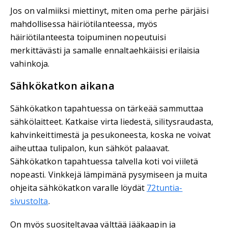
Jos on valmiiksi miettinyt, miten oma perhe pärjäisi
mahdollisessa häiriötilanteessa, myös
häiriötilanteesta toipuminen nopeutuisi
merkittävästi ja samalle ennaltaehkäisisi erilaisia
vahinkoja.
Sähkökatkon aikana
Sähkökatkon tapahtuessa on tärkeää sammuttaa
sähkölaitteet. Katkaise virta liedestä, silitysraudasta,
kahvinkeittimestä ja pesukoneesta, koska ne voivat
aiheuttaa tulipalon, kun sähköt palaavat.
Sähkökatkon tapahtuessa talvella koti voi viiletä
nopeasti. Vinkkejä lämpimänä pysymiseen ja muita
ohjeita sähkökatkon varalle löydät
72tuntia-
sivustolta
.
On myös suositeltavaa välttää jääkaapin ja