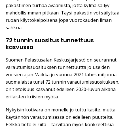
pakastimen turhaa avaamista, jotta kylmä säilyy
mahdollisimman pitkään. Täysi pakastin voi säilyttää
ruoan käyttökelpoisena jopa vuorokauden ilman
sähköä.
72 tunnin suositus tunnettuus
kasvussa
Suomen Pelastusalan Keskusjärjestö on seurannut
varautumissuosituksen tunnettuutta jo useiden
vuosien ajan. Vaikka jo vuonna 2021 lähes miljoona
suomalaista tunsi 72 tunnin varautumissuosituksen,
on tietoisuus kasvanut edelleen 2020-luvun aikana
erilaisten kriisien myötä.
Nykyisin kotivara on monelle jo tuttu käsite, mutta
käytännön varautumisessa on edelleen puutteita.
Pelkkä tieto ei riitä – tarvitaan myös konkreettisia