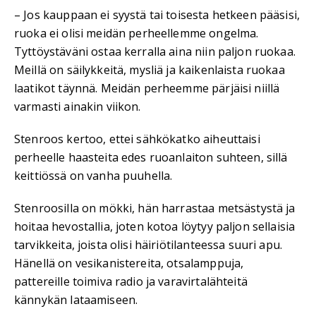
– Jos kauppaan ei syystä tai toisesta hetkeen pääsisi,
ruoka ei olisi meidän perheellemme ongelma.
Tyttöystäväni ostaa kerralla aina niin paljon ruokaa.
Meillä on säilykkeitä, mysliä ja kaikenlaista ruokaa
laatikot täynnä. Meidän perheemme pärjäisi niillä
varmasti ainakin viikon.
Stenroos kertoo, ettei sähkökatko aiheuttaisi
perheelle haasteita edes ruoanlaiton suhteen, sillä
keittiössä on vanha puuhella.
Stenroosilla on mökki, hän harrastaa metsästystä ja
hoitaa hevostallia, joten kotoa löytyy paljon sellaisia
tarvikkeita, joista olisi häiriötilanteessa suuri apu.
Hänellä on vesikanistereita, otsalamppuja,
pattereille toimiva radio ja varavirtalähteitä
kännykän lataamiseen.