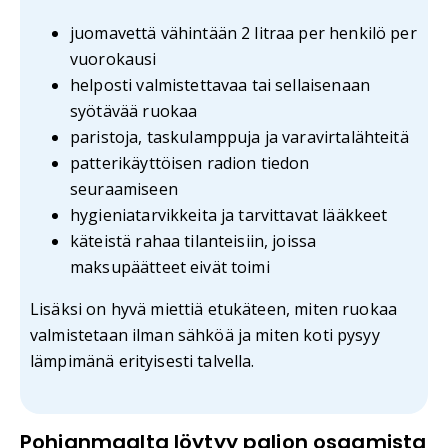
juomavettä vähintään 2 litraa per henkilö per
vuorokausi
helposti valmistettavaa tai sellaisenaan
syötävää ruokaa
paristoja, taskulamppuja ja varavirtalähteitä
patterikäyttöisen radion tiedon
seuraamiseen
hygieniatarvikkeita ja tarvittavat lääkkeet
käteistä rahaa tilanteisiin, joissa
maksupäätteet eivät toimi
Lisäksi on hyvä miettiä etukäteen, miten ruokaa
valmistetaan ilman sähköä ja miten koti pysyy
lämpimänä erityisesti talvella.
Pohjanmaalta löytyy paljon osaamista