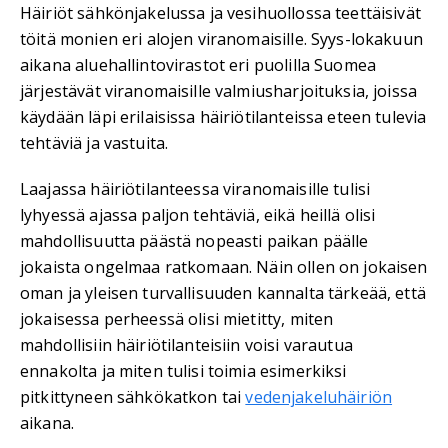
Häiriöt sähkönjakelussa ja vesihuollossa teettäisivät
töitä monien eri alojen viranomaisille. Syys-lokakuun
aikana aluehallintovirastot eri puolilla Suomea
järjestävät viranomaisille valmiusharjoituksia, joissa
käydään läpi erilaisissa häiriötilanteissa eteen tulevia
tehtäviä ja vastuita.
Laajassa häiriötilanteessa viranomaisille tulisi
lyhyessä ajassa paljon tehtäviä, eikä heillä olisi
mahdollisuutta päästä nopeasti paikan päälle
jokaista ongelmaa ratkomaan. Näin ollen on jokaisen
oman ja yleisen turvallisuuden kannalta tärkeää, että
jokaisessa perheessä olisi mietitty, miten
mahdollisiin häiriötilanteisiin voisi varautua
ennakolta ja miten tulisi toimia esimerkiksi
pitkittyneen sähkökatkon tai
vedenjakeluhäiriön
aikana.