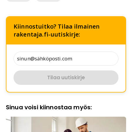
Kiinnostuitko? Tilaa ilmainen
rakentaja.fi-uutiskirje:
Tilaa uutiskirje
Sinua voisi kiinnostaa myös: